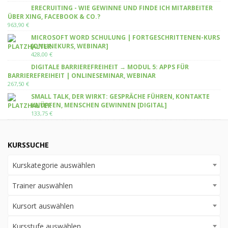
ERECRUITING - WIE GEWINNE UND FINDE ICH MITARBEITER
ÜBER XING, FACEBOOK & CO.?
963,90
€
MICROSOFT WORD SCHULUNG | FORTGESCHRITTENEN-KURS
[ONLINEKURS, WEBINAR]
428,00
€
DIGITALE BARRIEREFREIHEIT → MODUL 5: APPS FÜR
BARRIEREFREIHEIT | ONLINESEMINAR, WEBINAR
267,50
€
SMALL TALK, DER WIRKT: GESPRÄCHE FÜHREN, KONTAKTE
KNÜPFEN, MENSCHEN GEWINNEN [DIGITAL]
133,75
€
KURSSUCHE
Kurskategorie auswählen
Trainer auswählen
Kursort auswählen
Kursstufe auswählen