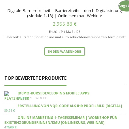
Angeb
Digitale Barrierefreiheit – Barrierefreiheit durch Digitalisierung
(Module 1-13) | Onlineseminar, Webinar
2.955,88
€
Enthält 7% MwSt. DE
Lieferzeit: Kurs fand/findet online und zum gebuchten/vereinbarten Termin statt
IN DEN WARENKORB
TOP BEWERTETE PRODUKTE
[DEMO-KURS] DEVELOPING MOBILE APPS
19,00
€
PER WOCHE
ERSTELLUNG VON VQR-CODE ALS IHR PROFILBILD [DIGITAL]
89,25
€
ONLINE MARKETING 1-TAGESSEMINAR | WORKSHOP FÜR
EXISTENZGRÜNDERINNEN/KMU [ONLINEKURS, WEBINAR]
476,00
€