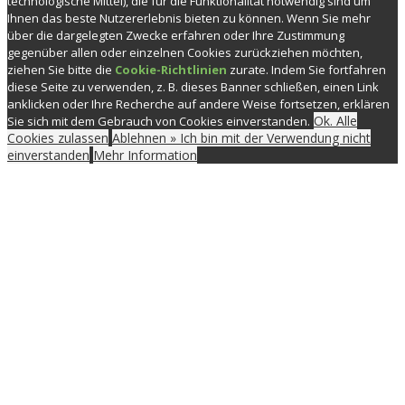
technologische Mittel), die für die Funktionalität notwendig sind um
Ihnen das beste Nutzererlebnis bieten zu können. Wenn Sie mehr
über die dargelegten Zwecke erfahren oder Ihre Zustimmung
gegenüber allen oder einzelnen Cookies zurückziehen möchten,
ziehen Sie bitte die
Cookie-Richtlinien
zurate. Indem Sie fortfahren
diese Seite zu verwenden, z. B. dieses Banner schließen, einen Link
anklicken oder Ihre Recherche auf andere Weise fortsetzen, erklären
Ok. Alle
Sie sich mit dem Gebrauch von Cookies einverstanden.
Cookies zulassen
Ablehnen » Ich bin mit der Verwendung nicht
einverstanden
Mehr Information