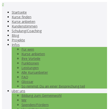
0
Startseite
Kurse finden
Kurse anbieten
Kundenstimmen
Schulung/Coaching
Blog
Projekte
Infos
Für wen
Kurse anbieten
Ihre Vorteile
Funktionen
Leistungen
Alle Kursanbieter
FAQ
Glossar
So nimmst Du an einer Besprechung teil
über uns
Bildung zum Gemeinwohl
Wir
Spenden/Fördern