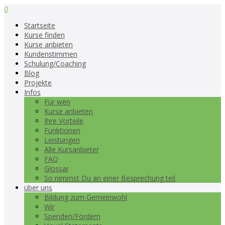
0
Startseite
Kurse finden
Kurse anbieten
Kundenstimmen
Schulung/Coaching
Blog
Projekte
Infos
Für wen
Kurse anbieten
Ihre Vorteile
Funktionen
Leistungen
Alle Kursanbieter
FAQ
Glossar
So nimmst Du an einer Besprechung teil
über uns
Bildung zum Gemeinwohl
Wir
Spenden/Fördern