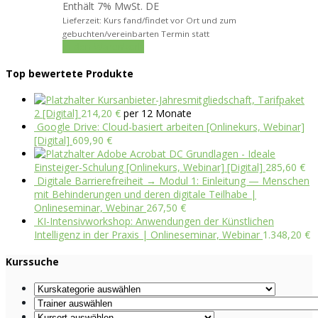
Enthält 7% MwSt. DE
Lieferzeit: Kurs fand/findet vor Ort und zum
gebuchten/vereinbarten Termin statt
In den Warenkorb
Top bewertete Produkte
Kursanbieter-Jahresmitgliedschaft, Tarifpaket
2 [Digital]
214,20
€
per 12 Monate
Google Drive: Cloud-basiert arbeiten [Onlinekurs, Webinar]
[Digital]
609,90
€
Adobe Acrobat DC Grundlagen - Ideale
Einsteiger-Schulung [Onlinekurs, Webinar] [Digital]
285,60
€
Digitale Barrierefreiheit → Modul 1: Einleitung — Menschen
mit Behinderungen und deren digitale Teilhabe |
Onlineseminar, Webinar
267,50
€
KI-Intensivworkshop: Anwendungen der Künstlichen
Intelligenz in der Praxis | Onlineseminar, Webinar
1.348,20
€
Kurssuche