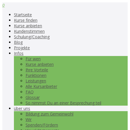
0
Startseite
Kurse finden
Kurse anbieten
Kundenstimmen
Schulung/Coaching
Blog
Projekte
Infos
Für wen
Kurse anbieten
Ihre Vorteile
Funktionen
Leistungen
Alle Kursanbieter
FAQ
Glossar
So nimmst Du an einer Besprechung teil
über uns
Bildung zum Gemeinwohl
Wir
Spenden/Fördern