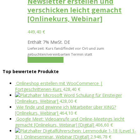
Newsletter erstellen und
verschicken leicht gemacht
[Onlinekurs, Webinar]
449,40
€
Enthält 7% MwSt. DE
Lieferzeit: Kurs fand/findet vor Ort und zum
gebuchten/vereinbarten Termin statt
In den Warenkorb
Top bewertete Produkte
Onlineshop erstellen mit WooCommerce |
Fortgeschrittenen-Kurs
428,40
€
Microsoft Word Schulung für Einsteiger
[Onlinekurs, Webinar]
428,00
€
Wie finde und gewinne ich Mitarbeiter über XING?
[Onlinekurs, Webinar]
464,10
€
Google Meet: Videoanrufe und Online-Meetings leicht
gemacht [Onlinekurs, Webinar] [Digital]
406,60
€
Digitalführerschein: Lernmodule 1-18 (Level 1-
3) | Onlineseminar, Webinar [Digital]
2.946,78
€