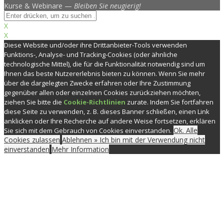
Kurse & Webinare —
Bleiben Sie neugierig!
X
X
Diese Website und/oder ihre Drittanbieter-Tools verwenden
Funktions-, Analyse- und Tracking-Cookies (oder ähnliche
technologische Mittel), die für die Funktionalität notwendig sind um
Ihnen das beste Nutzererlebnis bieten zu können. Wenn Sie mehr
über die dargelegten Zwecke erfahren oder Ihre Zustimmung
gegenüber allen oder einzelnen Cookies zurückziehen möchten,
ziehen Sie bitte die
Cookie-Richtlinien
zurate. Indem Sie fortfahren
diese Seite zu verwenden, z. B. dieses Banner schließen, einen Link
anklicken oder Ihre Recherche auf andere Weise fortsetzen, erklären
Ok. Alle
Sie sich mit dem Gebrauch von Cookies einverstanden.
Cookies zulassen
Ablehnen » Ich bin mit der Verwendung nicht
einverstanden
Mehr Information