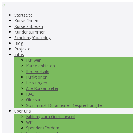
0
Startseite
Kurse finden
Kurse anbieten
Kundenstimmen
Schulung/Coaching
Blog
Projekte
Infos
Für wen
Kurse anbieten
Ihre Vorteile
Funktionen
Leistungen
Alle Kursanbieter
FAQ
Glossar
So nimmst Du an einer Besprechung teil
über uns
Bildung zum Gemeinwohl
Wir
Spenden/Fördern