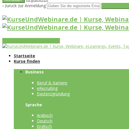
‹ zurück zur Anmeldung
Get reset pass
Vorteile
Funktionen
Leistungen
Startseite
Kurse finden
Business
Beruf & Karriere
eRecruiting
Existenzgründung
Sprache
Arabisch
Deutsch
Englisch