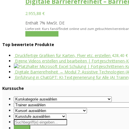
Digitale Barrierefreiheit – Barri
2.955,88
€
Enthält 7% MwSt. DE
Lieferzeit: Kurs fand/findet online und zum gebuchten/vereinbar
In den Warenkorb
Top bewertete Produkte
Druckfertige Grafiken für Karten, Flyer etc. erstellen
428,40
€
Eigene Videos erstellen und bearbeiten | Fortgeschrittenen-K
Microsoft Excel Schulung | Fortgeschrittenen-Ku
Digitale Barrierefreiheit → Modul 7: Assistive Technologie
Einführung in ChatGPT: KI-Textgenerierung für Alle (AI Trainin
Kurssuche