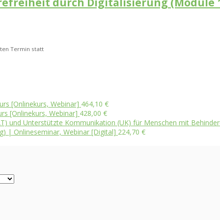
erefreiheit durch Digitalisierung (Module
ten Termin statt
urs [Onlinekurs, Webinar]
464,10
€
rs [Onlinekurs, Webinar]
428,00
€
n (AT) und Unterstützte Kommunikation (UK) für Menschen mit Behinde
g) | Onlineseminar, Webinar [Digital]
224,70
€