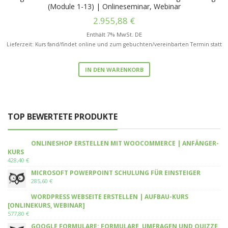
(Module 1-13) | Onlineseminar, Webinar
2.955,88
€
Enthält 7% MwSt. DE
Lieferzeit: Kurs fand/findet online und zum gebuchten/vereinbarten Termin statt
IN DEN WARENKORB
TOP BEWERTETE PRODUKTE
ONLINESHOP ERSTELLEN MIT WOOCOMMERCE | ANFÄNGER-
KURS
428,40
€
MICROSOFT POWERPOINT SCHULUNG FÜR EINSTEIGER
285,60
€
WORDPRESS WEBSEITE ERSTELLEN | AUFBAU-KURS
[ONLINEKURS, WEBINAR]
577,80
€
GOOGLE FORMULARE: FORMULARE, UMFRAGEN UND QUIZZE