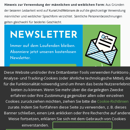
Hinweis zur Verwendung der männlichen und weiblichen Form:
Aus Gründen
der besseren Lesbarkeit wird auf
KurseUndWebinare.de
auf die gleichzeitige Verwendung
männlicher und weiblicher Sprachform verzichtet. Sämtliche Personenbezeichnungen
gelten gleichwohl für beiderlei Geschlecht.
Diese Website und/oder ihre Drittanbieter-Tools verwenden Funktions-
Analyse- und Tracking-Cookies (oder ähnliche technologische Mittel), di
für die Funktionalität notwendig sind um Ihnen das beste Nutzererlebni
bieten zu können. Wenn Sie mehr über die dargelegten Zwecke
SICHER EINKAUFEN
erfahren oder Ihre Zustimmung gegenüber allen oder einzelnen
Cookies zurückziehen möchten, ziehen Sie bitte die
Cookie-Richtlinien
zurate. Indem Sie fortfahren diese Seite zu verwenden, z. B. dieses
Banner schließen, einen Link anklicken oder Ihre Recherche auf ander
Weise fortsetzen, erklären Sie sich mit dem Gebrauch von Cookies
einverstanden.
Ok. Alle Cookies zulassen