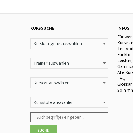
KURSSUCHE
INFOS
Für wen
Kurse a
Ihre Vor
Funktio
Leistun
Gamific
Alle Kur
FAQ
Glossar
So nimm