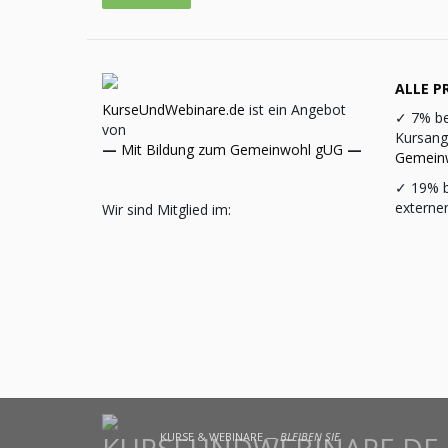
ALLE PR
KurseUndWebinare.de
ist ein Angebot
✓
7% be
von
Kursang
—
Mit Bildung zum Gemeinwohl gUG
—
Gemein
✓
19% b
externe
Wir sind Mitglied im:
KURSE & WEBINARE —
BLEIBEN SIE