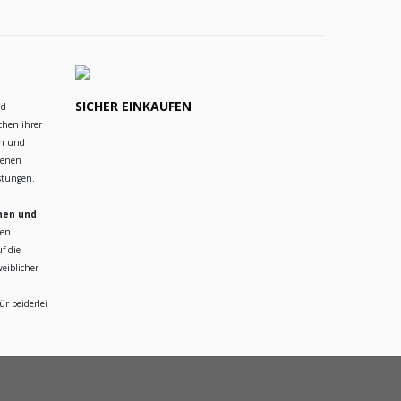
SICHER EINKAUFEN
nd
chen ihrer
en und
ienen
istungen.
hen und
ren
f die
eiblicher
r beiderlei