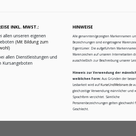
EISE INKL. MWST.:
HINWEISE
i allen unseren eigenen
Alle genannten/gezeigten Markennamen u
eboten (
Mit Bildung zum
Bezeichnungen sind eingetragene Warenzei
wohl
)
Eigentümer. Die aufgeführten Markennam
Warenzeichen auf unseren Internetseiten d
ei allen Dienstleistungen und
ausschließlich zur Beschreibung unserer Le
n Kursangeboten
Hinweis zur Verwendung der männlic
weiblichen Form:
Aus Gründen der besse
Lesbarkeit wird auf
KurseUndWebinare.de
au
gleichzeitige Verwendung männlicher und w
Sprachform verzichtet. Sämtliche
Personenbezeichnungen gelten gleichwohl fü
Geschlecht.