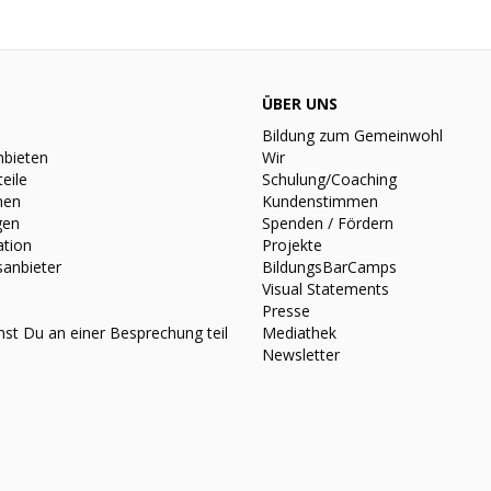
ÜBER UNS
Bildung zum Gemeinwohl
nbieten
Wir
teile
Schulung/Coaching
nen
Kundenstimmen
gen
Spenden / Fördern
ation
Projekte
sanbieter
BildungsBarCamps
Visual Statements
Presse
st Du an einer Besprechung teil
Mediathek
Newsletter