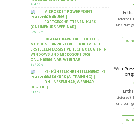
464,10
€
MICROSOFT POWERPOINT
Enthä
SCHULUNG |
Lieferzeit:
FORTGESCHRITTENEN-KURS
und zum ge
[ONLINEKURS, WEBINAR]
428,00
€
DIGITALE BARRIEREFREIHEIT →
IN 
MODUL 9: BARRIEREFREIE DOKUMENTE
ERSTELLEN (ASSISTIVE TECHNOLOGIEN IN
WINDOWS UND MICROSOFT 365) |
ONLINESEMINAR, WEBINAR
267,50
€
WordPress
KI - KÜNSTLICHE INTELLIGENZ: KI
| Fortg
CRASHKURS (AI TRAINING) |
ONLINESEMINAR, WEBINAR
[DIGITAL]
Enthä
449,40
€
Lieferzeit:
und zum ge
IN 