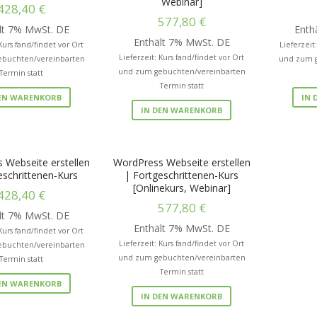
Webinar]
428,40
€
577,80
€
lt 7% MwSt. DE
Enth
Enthält 7% MwSt. DE
 Kurs fand/findet vor Ort
Lieferzeit
Lieferzeit: Kurs fand/findet vor Ort
buchten/vereinbarten
und zum g
und zum gebuchten/vereinbarten
Termin statt
Termin statt
DEN WARENKORB
IN 
IN DEN WARENKORB
 Webseite erstellen
WordPress Webseite erstellen
eschrittenen-Kurs
| Fortgeschrittenen-Kurs
[Onlinekurs, Webinar]
428,40
€
577,80
€
lt 7% MwSt. DE
Enthält 7% MwSt. DE
 Kurs fand/findet vor Ort
Lieferzeit: Kurs fand/findet vor Ort
buchten/vereinbarten
und zum gebuchten/vereinbarten
Termin statt
Termin statt
DEN WARENKORB
IN DEN WARENKORB