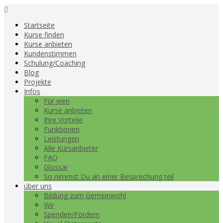
0
Startseite
Kurse finden
Kurse anbieten
Kundenstimmen
Schulung/Coaching
Blog
Projekte
Infos
Für wen
Kurse anbieten
Ihre Vorteile
Funktionen
Leistungen
Alle Kursanbieter
FAQ
Glossar
So nimmst Du an einer Besprechung teil
über uns
Bildung zum Gemeinwohl
Wir
Spenden/Fördern