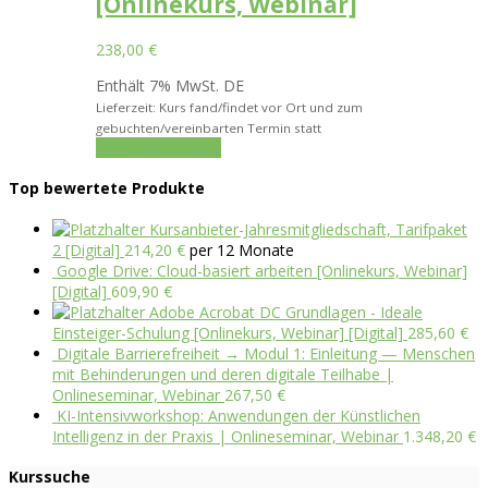
[Onlinekurs, Webinar]
238,00
€
Enthält 7% MwSt. DE
Lieferzeit: Kurs fand/findet vor Ort und zum
gebuchten/vereinbarten Termin statt
In den Warenkorb
Top bewertete Produkte
Kursanbieter-Jahresmitgliedschaft, Tarifpaket
2 [Digital]
214,20
€
per 12 Monate
Google Drive: Cloud-basiert arbeiten [Onlinekurs, Webinar]
[Digital]
609,90
€
Adobe Acrobat DC Grundlagen - Ideale
Einsteiger-Schulung [Onlinekurs, Webinar] [Digital]
285,60
€
Digitale Barrierefreiheit → Modul 1: Einleitung — Menschen
mit Behinderungen und deren digitale Teilhabe |
Onlineseminar, Webinar
267,50
€
KI-Intensivworkshop: Anwendungen der Künstlichen
Intelligenz in der Praxis | Onlineseminar, Webinar
1.348,20
€
Kurssuche