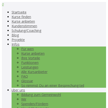
0
Startseite
Kurse finden
Kurse anbieten
Kundenstimmen
Schulung/Coaching
Blog
Projekte
Infos
Für wen
Kurse anbieten
Ihre Vorteile
Funktionen
Leistungen
Alle Kursanbieter
FAQ
Glossar
So nimmst Du an einer Besprechung teil
über uns
Bildung zum Gemeinwohl
Wir
Spenden/Fördern