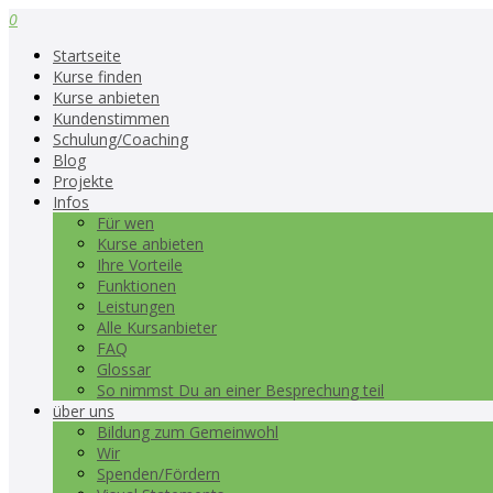
0
Startseite
Kurse finden
Kurse anbieten
Kundenstimmen
Schulung/Coaching
Blog
Projekte
Infos
Für wen
Kurse anbieten
Ihre Vorteile
Funktionen
Leistungen
Alle Kursanbieter
FAQ
Glossar
So nimmst Du an einer Besprechung teil
über uns
Bildung zum Gemeinwohl
Wir
Spenden/Fördern