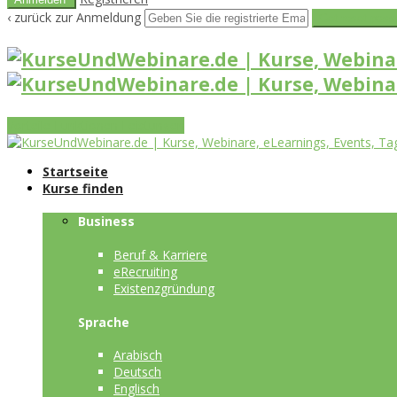
‹ zurück zur Anmeldung
Get reset pass
Vorteile
Funktionen
Leistungen
Startseite
Kurse finden
Business
Beruf & Karriere
eRecruiting
Existenzgründung
Sprache
Arabisch
Deutsch
Englisch