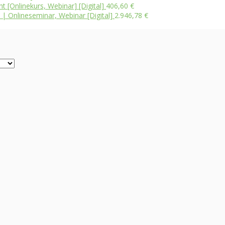
 [Onlinekurs, Webinar] [Digital]
406,60
€
 | Onlineseminar, Webinar [Digital]
2.946,78
€