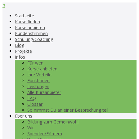
0
Startseite
Kurse finden
Kurse anbieten
Kundenstimmen
Schulung/Coaching
Blog
Projekte
Infos
Für wen
Kurse anbieten
Ihre Vorteile
Funktionen
Leistungen
Alle Kursanbieter
FAQ
Glossar
So nimmst Du an einer Besprechung teil
über uns
Bildung zum Gemeinwohl
Wir
Spenden/Fördern