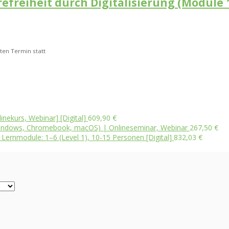
erefreiheit durch Digitalisierung (Module
ten Termin statt
inekurs, Webinar] [Digital]
609,90
€
 (Windows, Chromebook, macOS) | Onlineseminar, Webinar
267,50
€
, Lernmodule: 1–6 (Level 1), 10-15 Personen [Digital]
832,03
€