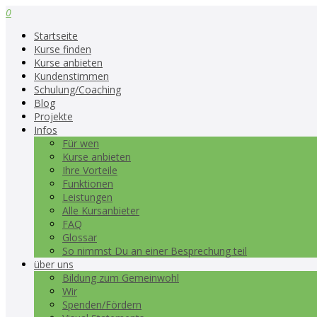
0
Startseite
Kurse finden
Kurse anbieten
Kundenstimmen
Schulung/Coaching
Blog
Projekte
Infos
Für wen
Kurse anbieten
Ihre Vorteile
Funktionen
Leistungen
Alle Kursanbieter
FAQ
Glossar
So nimmst Du an einer Besprechung teil
über uns
Bildung zum Gemeinwohl
Wir
Spenden/Fördern