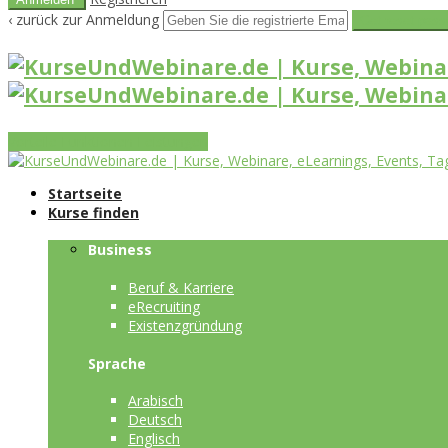
‹ zurück zur Anmeldung
Get reset pass
Vorteile
Funktionen
Leistungen
Startseite
Kurse finden
Business
Beruf & Karriere
eRecruiting
Existenzgründung
Sprache
Arabisch
Deutsch
Englisch