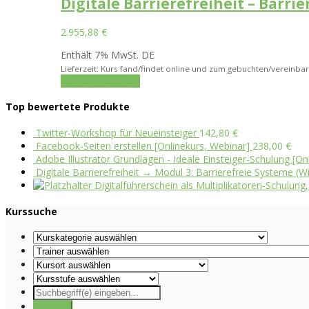
Digitale Barrierefreiheit – Barri
2.955,88
€
Enthält 7% MwSt. DE
Lieferzeit: Kurs fand/findet online und zum gebuchten/vereinbar
In den Warenkorb
Top bewertete Produkte
Twitter-Workshop für Neueinsteiger
142,80
€
Facebook-Seiten erstellen [Onlinekurs, Webinar]
238,00
€
Adobe Illustrator Grundlagen - Ideale Einsteiger-Schulung [Onl
Digitale Barrierefreiheit → Modul 3: Barrierefreie Systeme
Digitalführerschein als Multiplikatoren-Schulung
Kurssuche