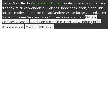
ziehen Sie bitte die
Cookie-Richtlinien
zurate. Indem Sie fortfahren
diese Seite zu verwenden, z. B. dieses Banner schließen, einen Link
anklicken oder Ihre Recherche auf andere Weise fortsetzen, erklären
Ok. Alle
Sie sich mit dem Gebrauch von Cookies einverstanden.
Cookies zulassen
Ablehnen » Ich bin mit der Verwendung nicht
einverstanden
Mehr Information