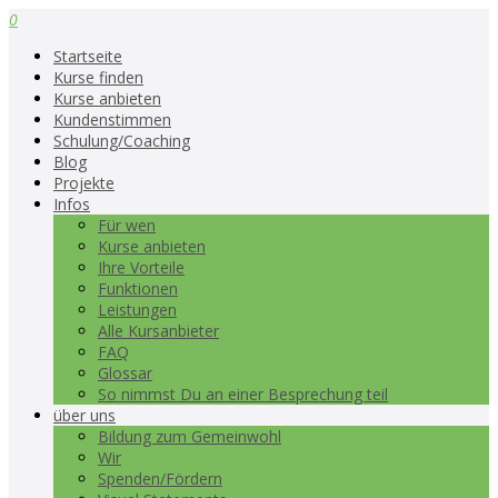
0
Startseite
Kurse finden
Kurse anbieten
Kundenstimmen
Schulung/Coaching
Blog
Projekte
Infos
Für wen
Kurse anbieten
Ihre Vorteile
Funktionen
Leistungen
Alle Kursanbieter
FAQ
Glossar
So nimmst Du an einer Besprechung teil
über uns
Bildung zum Gemeinwohl
Wir
Spenden/Fördern