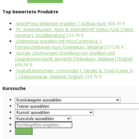
In den Warenkorb
Top bewertete Produkte
WordPress Webseite erstellen | Aufbau-Kurs
428,40
€
PC-Anwendungen, Apps & Internettreff 50plus [Live Online-
Seminar], Einzelberatung
224,70
€
Onlineshop erstellen mit WooCommerce |
Fortgeschrittenen-Kurs [Onlinekurs, Webinar]
577,80
€
Google Zeichnungen: Erstellung von Grafiken und
Diagrammen leicht gemacht [Onlinekurs, Webinar] [Digital]
609,90
€
Digitalführerschein, Lernmodul 1: Geräte & Tools (Level 3)
| Onlineseminar, Webinar [Digital]
224,70
€
Kurssuche