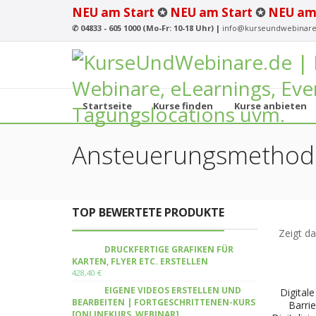
NEU am Start
✪
NEU am Start
✪
NEU am
✆
04833 - 605 1000 (Mo-Fr: 10-18 Uhr) |
info@kurseundwebinare
Startseite
Kurse finden
Kurse anbieten
Ansteuerungsmethod
TOP BEWERTETE PRODUKTE
Zeigt da
DRUCKFERTIGE GRAFIKEN FÜR
KARTEN, FLYER ETC. ERSTELLEN
428,40
€
EIGENE VIDEOS ERSTELLEN UND
Digitale
BEARBEITEN | FORTGESCHRITTENEN-KURS
Barrie
[ONLINEKURS, WEBINAR]