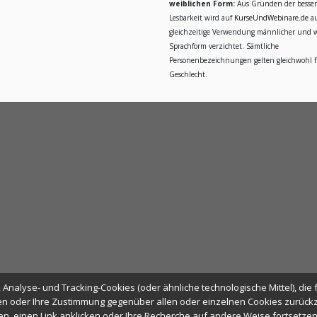
weiblichen Form:
Aus Gründen der besse
Lesbarkeit wird auf
KurseUndWebinare.de
au
gleichzeitige Verwendung männlicher und w
Sprachform verzichtet. Sämtliche
Personenbezeichnungen gelten gleichwohl fü
Geschlecht.
Analyse- und Tracking-Cookies (oder ähnliche technologische Mittel), die 
n oder Ihre Zustimmung gegenüber allen oder einzelnen Cookies zurückzi
ßen, einen Link anklicken oder Ihre Recherche auf andere Weise fortsetze