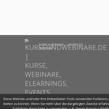
KURSE & WEBINARE —
BLEIBEN SIE
NEUGIERIG!
Diese Website und/oder ihre Drittanbieter-Tools verwenden Funktions-, 
bieten zu können. Wenn Sie mehr über die dargelegten Zwecke erfahre
fortfahren diese Seite zu verwenden, z. B. dieses Banner schlie