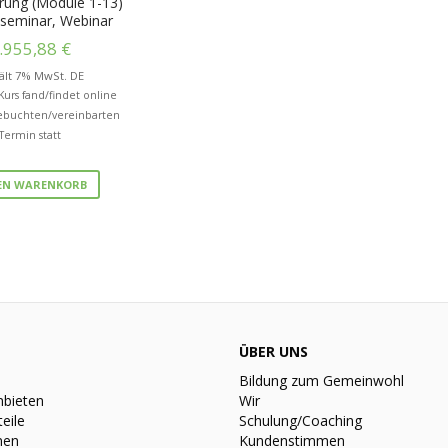
ierung (Module 1-13)
eseminar, Webinar
.955,88
€
ält 7% MwSt. DE
 Kurs fand/findet online
buchten/vereinbarten
Termin statt
DEN WARENKORB
ÜBER UNS
Bildung zum Gemeinwohl
nbieten
Wir
teile
Schulung/Coaching
nen
Kundenstimmen