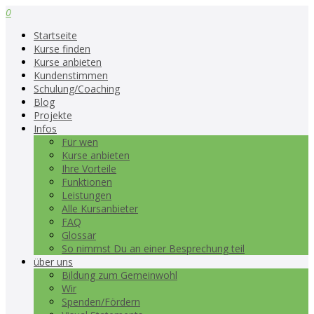
0
Startseite
Kurse finden
Kurse anbieten
Kundenstimmen
Schulung/Coaching
Blog
Projekte
Infos
Für wen
Kurse anbieten
Ihre Vorteile
Funktionen
Leistungen
Alle Kursanbieter
FAQ
Glossar
So nimmst Du an einer Besprechung teil
über uns
Bildung zum Gemeinwohl
Wir
Spenden/Fördern