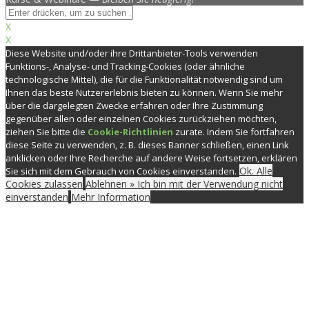
X
X
Diese Website und/oder ihre Drittanbieter-Tools verwenden
Funktions-, Analyse- und Tracking-Cookies (oder ähnliche
technologische Mittel), die für die Funktionalität notwendig sind um
Ihnen das beste Nutzererlebnis bieten zu können. Wenn Sie mehr
über die dargelegten Zwecke erfahren oder Ihre Zustimmung
gegenüber allen oder einzelnen Cookies zurückziehen möchten,
ziehen Sie bitte die
Cookie-Richtlinien
zurate. Indem Sie fortfahren
diese Seite zu verwenden, z. B. dieses Banner schließen, einen Link
anklicken oder Ihre Recherche auf andere Weise fortsetzen, erklären
Ok. Alle
Sie sich mit dem Gebrauch von Cookies einverstanden.
Cookies zulassen
Ablehnen » Ich bin mit der Verwendung nicht
einverstanden
Mehr Information