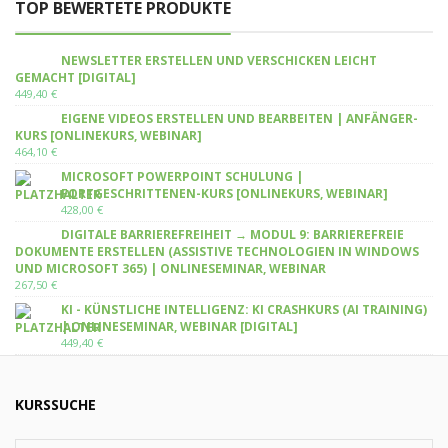
TOP BEWERTETE PRODUKTE
NEWSLETTER ERSTELLEN UND VERSCHICKEN LEICHT
GEMACHT [DIGITAL]
449,40
€
EIGENE VIDEOS ERSTELLEN UND BEARBEITEN | ANFÄNGER-
KURS [ONLINEKURS, WEBINAR]
464,10
€
MICROSOFT POWERPOINT SCHULUNG |
FORTGESCHRITTENEN-KURS [ONLINEKURS, WEBINAR]
428,00
€
DIGITALE BARRIEREFREIHEIT → MODUL 9: BARRIEREFREIE
DOKUMENTE ERSTELLEN (ASSISTIVE TECHNOLOGIEN IN WINDOWS
UND MICROSOFT 365) | ONLINESEMINAR, WEBINAR
267,50
€
KI - KÜNSTLICHE INTELLIGENZ: KI CRASHKURS (AI TRAINING)
| ONLINESEMINAR, WEBINAR [DIGITAL]
449,40
€
KURSSUCHE