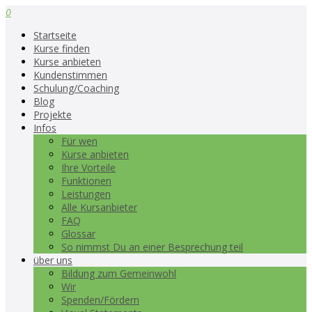
0
Startseite
Kurse finden
Kurse anbieten
Kundenstimmen
Schulung/Coaching
Blog
Projekte
Infos
Für wen
Kurse anbieten
Ihre Vorteile
Funktionen
Leistungen
Alle Kursanbieter
FAQ
Glossar
So nimmst Du an einer Besprechung teil
über uns
Bildung zum Gemeinwohl
Wir
Spenden/Fördern