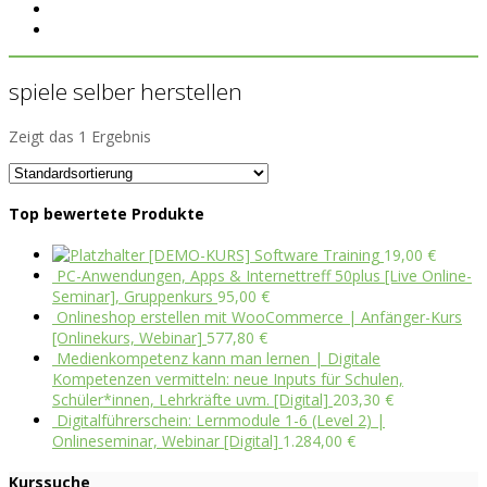
spiele selber herstellen
Zeigt das 1 Ergebnis
Top bewertete Produkte
[DEMO-KURS] Software Training
19,00
€
PC-Anwendungen, Apps & Internettreff 50plus [Live Online-
Seminar], Gruppenkurs
95,00
€
Onlineshop erstellen mit WooCommerce | Anfänger-Kurs
[Onlinekurs, Webinar]
577,80
€
Medienkompetenz kann man lernen | Digitale
Kompetenzen vermitteln: neue Inputs für Schulen,
Schüler*innen, Lehrkräfte uvm. [Digital]
203,30
€
Digitalführerschein: Lernmodule 1-6 (Level 2) |
Onlineseminar, Webinar [Digital]
1.284,00
€
Kurssuche