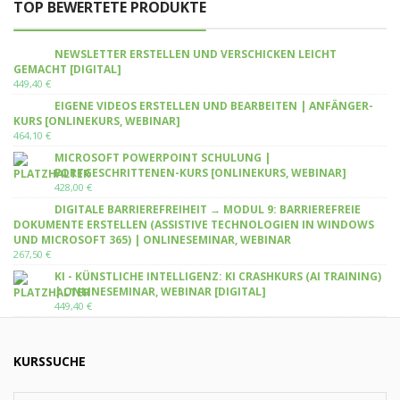
TOP BEWERTETE PRODUKTE
NEWSLETTER ERSTELLEN UND VERSCHICKEN LEICHT
GEMACHT [DIGITAL]
449,40
€
EIGENE VIDEOS ERSTELLEN UND BEARBEITEN | ANFÄNGER-
KURS [ONLINEKURS, WEBINAR]
464,10
€
MICROSOFT POWERPOINT SCHULUNG |
FORTGESCHRITTENEN-KURS [ONLINEKURS, WEBINAR]
428,00
€
DIGITALE BARRIEREFREIHEIT → MODUL 9: BARRIEREFREIE
DOKUMENTE ERSTELLEN (ASSISTIVE TECHNOLOGIEN IN WINDOWS
UND MICROSOFT 365) | ONLINESEMINAR, WEBINAR
267,50
€
KI - KÜNSTLICHE INTELLIGENZ: KI CRASHKURS (AI TRAINING)
| ONLINESEMINAR, WEBINAR [DIGITAL]
449,40
€
KURSSUCHE