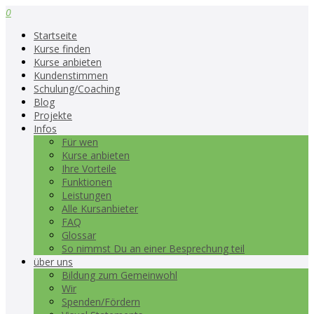
0
Startseite
Kurse finden
Kurse anbieten
Kundenstimmen
Schulung/Coaching
Blog
Projekte
Infos
Für wen
Kurse anbieten
Ihre Vorteile
Funktionen
Leistungen
Alle Kursanbieter
FAQ
Glossar
So nimmst Du an einer Besprechung teil
über uns
Bildung zum Gemeinwohl
Wir
Spenden/Fördern