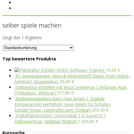
selber spiele machen
Zeigt das 1 Ergebnis
Top bewertete Produkte
[DEMO-KURS] Software Training
19,00
€
PC-Anwendungen, Apps & Internettreff 50plus [Live Online-
Seminar], Gruppenkurs
95,00
€
Onlineshop erstellen mit WooCommerce | Anfänger-Kurs
[Onlinekurs, Webinar]
577,80
€
Medienkompetenz kann man lernen | Digitale
Kompetenzen vermitteln: neue Inputs für Schulen,
Schüler*innen, Lehrkräfte uvm. [Digital]
203,30
€
Digitalführerschein: Lernmodule 1-6 (Level 2) |
Onlineseminar, Webinar [Digital]
1.284,00
€
Kurssuche