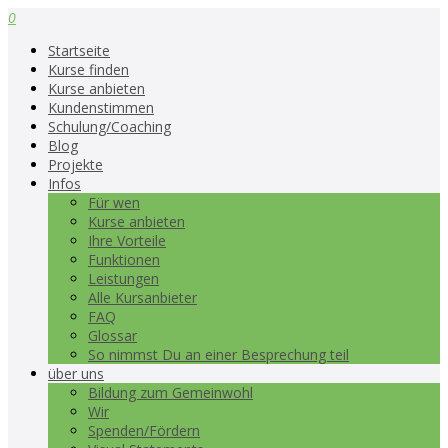
0
Startseite
Kurse finden
Kurse anbieten
Kundenstimmen
Schulung/Coaching
Blog
Projekte
Infos
Für wen
Kurse anbieten
Ihre Vorteile
Funktionen
Leistungen
Alle Kursanbieter
FAQ
Glossar
So nimmst Du an einer Besprechung teil
über uns
Bildung zum Gemeinwohl
Wir
Spenden/Fördern