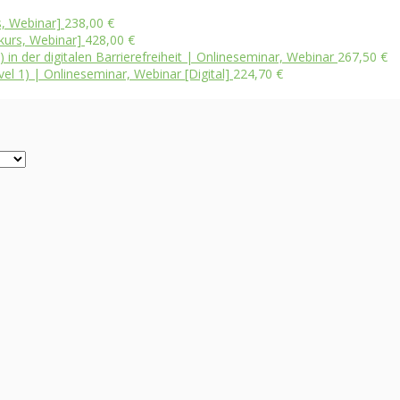
s, Webinar]
238,00
€
kurs, Webinar]
428,00
€
I) in der digitalen Barrierefreiheit | Onlineseminar, Webinar
267,50
€
el 1) | Onlineseminar, Webinar [Digital]
224,70
€