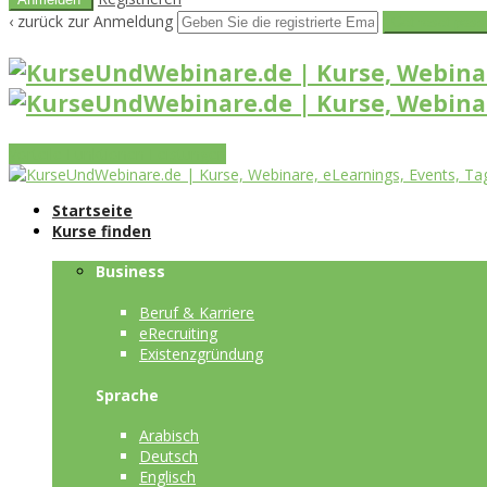
‹ zurück zur Anmeldung
Get reset pass
Vorteile
Funktionen
Leistungen
Startseite
Kurse finden
Business
Beruf & Karriere
eRecruiting
Existenzgründung
Sprache
Arabisch
Deutsch
Englisch