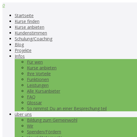
0
Startseite
Kurse finden
Kurse anbieten
Kundenstimmen
Schulung/Coaching
Blog
Projekte
Infos
Für wen
Kurse anbieten
Ihre Vorteile
Funktionen
Leistungen
Alle Kursanbieter
FAQ
Glossar
So nimmst Du an einer Besprechung teil
über uns
Bildung zum Gemeinwohl
Wir
Spenden/Fördern