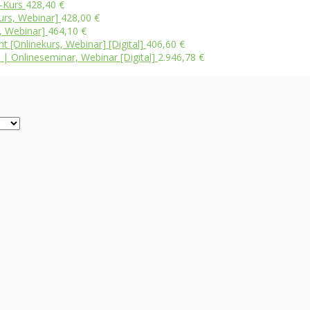
-Kurs
428,40
€
urs, Webinar]
428,00
€
, Webinar]
464,10
€
 [Onlinekurs, Webinar] [Digital]
406,60
€
 | Onlineseminar, Webinar [Digital]
2.946,78
€