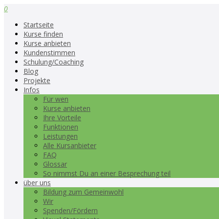
0
Startseite
Kurse finden
Kurse anbieten
Kundenstimmen
Schulung/Coaching
Blog
Projekte
Infos
Für wen
Kurse anbieten
Ihre Vorteile
Funktionen
Leistungen
Alle Kursanbieter
FAQ
Glossar
So nimmst Du an einer Besprechung teil
über uns
Bildung zum Gemeinwohl
Wir
Spenden/Fördern