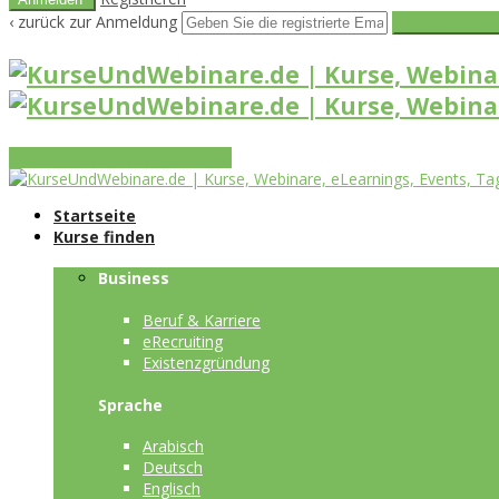
‹ zurück zur Anmeldung
Get reset pass
Vorteile
Funktionen
Leistungen
Startseite
Kurse finden
Business
Beruf & Karriere
eRecruiting
Existenzgründung
Sprache
Arabisch
Deutsch
Englisch