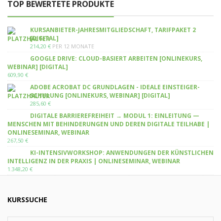
TOP BEWERTETE PRODUKTE
KURSANBIETER-JAHRESMITGLIEDSCHAFT, TARIFPAKET 2
[DIGITAL]
214,20
€
PER 12 MONATE
GOOGLE DRIVE: CLOUD-BASIERT ARBEITEN [ONLINEKURS,
WEBINAR] [DIGITAL]
609,90
€
ADOBE ACROBAT DC GRUNDLAGEN - IDEALE EINSTEIGER-
SCHULUNG [ONLINEKURS, WEBINAR] [DIGITAL]
285,60
€
DIGITALE BARRIEREFREIHEIT → MODUL 1: EINLEITUNG —
MENSCHEN MIT BEHINDERUNGEN UND DEREN DIGITALE TEILHABE |
ONLINESEMINAR, WEBINAR
267,50
€
KI-INTENSIVWORKSHOP: ANWENDUNGEN DER KÜNSTLICHEN
INTELLIGENZ IN DER PRAXIS | ONLINESEMINAR, WEBINAR
1.348,20
€
KURSSUCHE