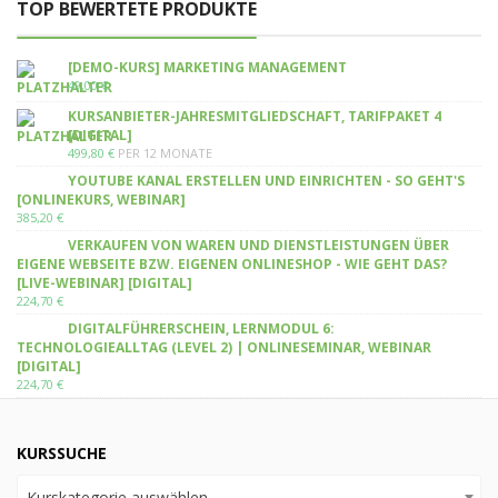
TOP BEWERTETE PRODUKTE
[DEMO-KURS] MARKETING MANAGEMENT
49,00
€
KURSANBIETER-JAHRESMITGLIEDSCHAFT, TARIFPAKET 4
[DIGITAL]
499,80
€
PER 12 MONATE
YOUTUBE KANAL ERSTELLEN UND EINRICHTEN - SO GEHT'S
[ONLINEKURS, WEBINAR]
385,20
€
VERKAUFEN VON WAREN UND DIENSTLEISTUNGEN ÜBER
EIGENE WEBSEITE BZW. EIGENEN ONLINESHOP - WIE GEHT DAS?
[LIVE-WEBINAR] [DIGITAL]
224,70
€
DIGITALFÜHRERSCHEIN, LERNMODUL 6:
TECHNOLOGIEALLTAG (LEVEL 2) | ONLINESEMINAR, WEBINAR
[DIGITAL]
224,70
€
KURSSUCHE
Kurskategorie auswählen