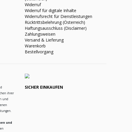
Widerruf
Widerruf für digitale Inhalte
Widerrufsrecht für Dienstleistungen
Rücktrittsbelehrung (Österreich)
Haftungsausschluss (Disclaimer)
Zahlungsweisen
Versand & Lieferung
Warenkorb
Bestellvorgang
SICHER EINKAUFEN
nd
chen ihrer
en und
ienen
istungen.
hen und
ren