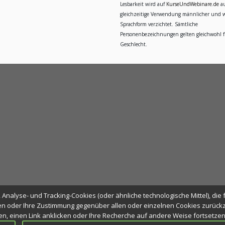
Lesbarkeit wird auf
KurseUndWebinare.de
au
gleichzeitige Verwendung männlicher und w
Sprachform verzichtet. Sämtliche
Personenbezeichnungen gelten gleichwohl fü
Geschlecht.
Analyse- und Tracking-Cookies (oder ähnliche technologische Mittel), die 
n oder Ihre Zustimmung gegenüber allen oder einzelnen Cookies zurückzi
ßen, einen Link anklicken oder Ihre Recherche auf andere Weise fortsetze