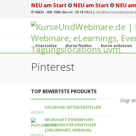
NEU am Start
✪
NEU am Start
✪
NEU am
✆
04833 - 605 1000 (Mo-Fr: 10-18 Uhr) |
info@kurseundwebinare
Startseite
Kurse finden
Kurse anbieten
Pinterest
TOP BEWERTETE PRODUKTE
Zeigt al
FACEBOOK-SEITEN ERSTELLEN
285,60
€
MICROSOFT POWERPOINT
SCHULUNG FÜR EINSTEIGER
[ONLINEKURS, WEBINAR]
428,00
€