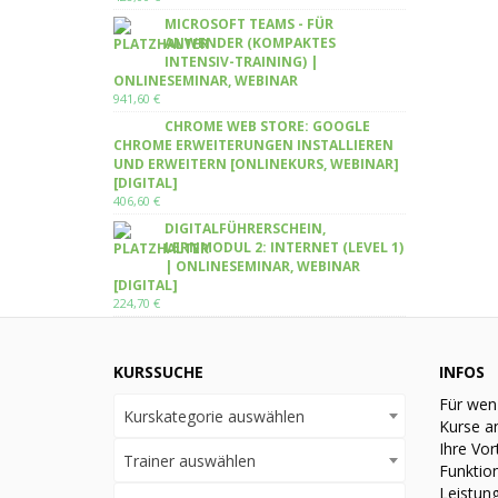
MICROSOFT TEAMS - FÜR
ANWENDER (KOMPAKTES
INTENSIV-TRAINING) |
ONLINESEMINAR, WEBINAR
941,60
€
CHROME WEB STORE: GOOGLE
CHROME ERWEITERUNGEN INSTALLIEREN
UND ERWEITERN [ONLINEKURS, WEBINAR]
[DIGITAL]
406,60
€
DIGITALFÜHRERSCHEIN,
LERNMODUL 2: INTERNET (LEVEL 1)
| ONLINESEMINAR, WEBINAR
[DIGITAL]
224,70
€
KURSSUCHE
INFOS
Für wen
Kurskategorie auswählen
Kurse a
Ihre Vor
Trainer auswählen
Funktio
Leistun