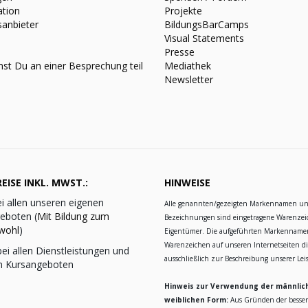
ation
Projekte
sanbieter
BildungsBarCamps
Visual Statements
Presse
st Du an einer Besprechung teil
Mediathek
Newsletter
EISE INKL. MWST.:
HINWEISE
i allen unseren eigenen
Alle genannten/gezeigten Markennamen u
eboten (
Mit Bildung zum
Bezeichnungen sind eingetragene Warenzei
wohl
)
Eigentümer. Die aufgeführten Markennam
Warenzeichen auf unseren Internetseiten d
ei allen Dienstleistungen und
ausschließlich zur Beschreibung unserer Le
n Kursangeboten
Hinweis zur Verwendung der männlic
weiblichen Form:
Aus Gründen der besse