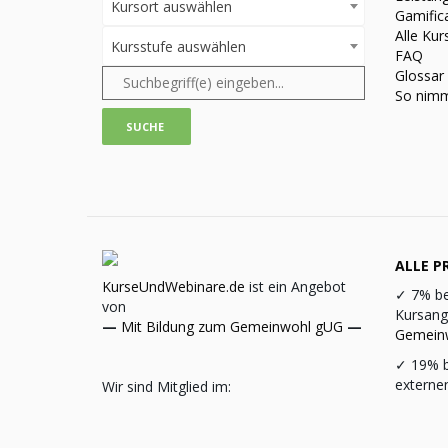
Kursort auswählen
Gamific
Alle Kur
Kursstufe auswählen
FAQ
Glossar
So nimm
ALLE PR
KurseUndWebinare.de
ist ein Angebot
✓
7% be
von
Kursang
—
Mit Bildung zum Gemeinwohl gUG
—
Gemein
✓
19% b
externe
Wir sind Mitglied im: