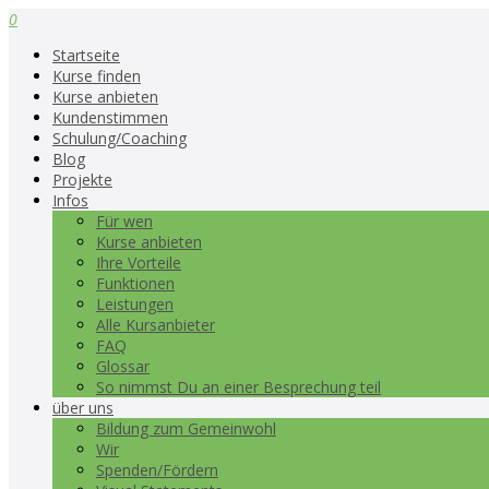
0
Startseite
Kurse finden
Kurse anbieten
Kundenstimmen
Schulung/Coaching
Blog
Projekte
Infos
Für wen
Kurse anbieten
Ihre Vorteile
Funktionen
Leistungen
Alle Kursanbieter
FAQ
Glossar
So nimmst Du an einer Besprechung teil
über uns
Bildung zum Gemeinwohl
Wir
Spenden/Fördern