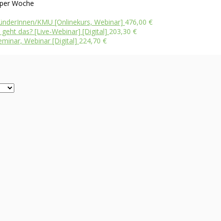
per Woche
ünderInnen/KMU [Onlinekurs, Webinar]
476,00
€
eht das? [Live-Webinar] [Digital]
203,30
€
eminar, Webinar [Digital]
224,70
€