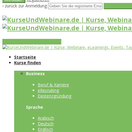
‹ zurück zur Anmeldung
Get reset pass
Vorteile
Funktionen
Leistungen
Startseite
Kurse finden
Business
Beruf & Karriere
eRecruiting
Existenzgründung
Sprache
Arabisch
Deutsch
Englisch