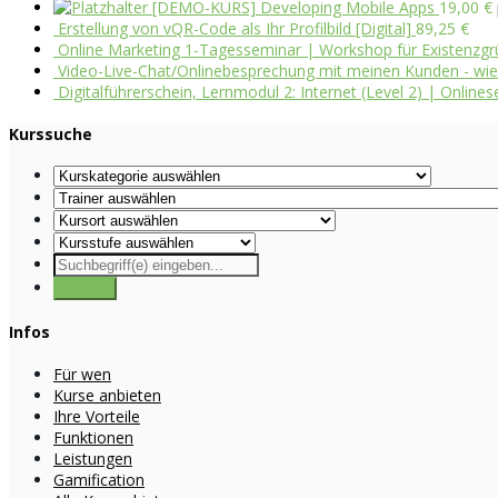
[DEMO-KURS] Developing Mobile Apps
19,00
€
Erstellung von vQR-Code als Ihr Profilbild [Digital]
89,25
€
Online Marketing 1-Tagesseminar | Workshop für Existenzgr
Video-Live-Chat/Onlinebesprechung mit meinen Kunden - wie g
Digitalführerschein, Lernmodul 2: Internet (Level 2) | Onlines
Kurssuche
Infos
Für wen
Kurse anbieten
Ihre Vorteile
Funktionen
Leistungen
Gamification