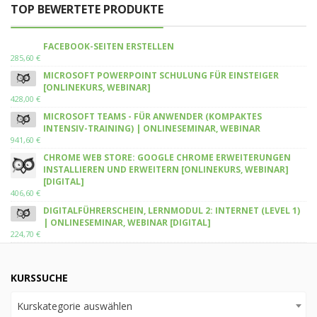
TOP BEWERTETE PRODUKTE
FACEBOOK-SEITEN ERSTELLEN
285,60
€
MICROSOFT POWERPOINT SCHULUNG FÜR EINSTEIGER
[ONLINEKURS, WEBINAR]
428,00
€
MICROSOFT TEAMS - FÜR ANWENDER (KOMPAKTES
INTENSIV-TRAINING) | ONLINESEMINAR, WEBINAR
941,60
€
CHROME WEB STORE: GOOGLE CHROME ERWEITERUNGEN
INSTALLIEREN UND ERWEITERN [ONLINEKURS, WEBINAR]
[DIGITAL]
406,60
€
DIGITALFÜHRERSCHEIN, LERNMODUL 2: INTERNET (LEVEL 1)
| ONLINESEMINAR, WEBINAR [DIGITAL]
224,70
€
KURSSUCHE
Kurskategorie auswählen