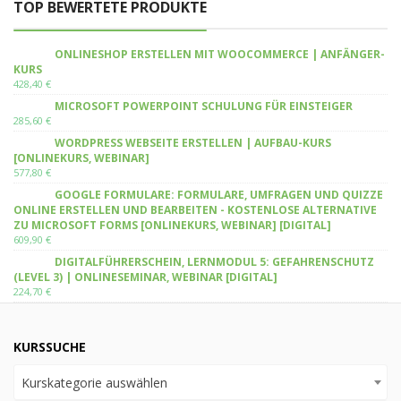
TOP BEWERTETE PRODUKTE
ONLINESHOP ERSTELLEN MIT WOOCOMMERCE | ANFÄNGER-
KURS
428,40
€
MICROSOFT POWERPOINT SCHULUNG FÜR EINSTEIGER
285,60
€
WORDPRESS WEBSEITE ERSTELLEN | AUFBAU-KURS
[ONLINEKURS, WEBINAR]
577,80
€
GOOGLE FORMULARE: FORMULARE, UMFRAGEN UND QUIZZE
ONLINE ERSTELLEN UND BEARBEITEN - KOSTENLOSE ALTERNATIVE
ZU MICROSOFT FORMS [ONLINEKURS, WEBINAR] [DIGITAL]
609,90
€
DIGITALFÜHRERSCHEIN, LERNMODUL 5: GEFAHRENSCHUTZ
(LEVEL 3) | ONLINESEMINAR, WEBINAR [DIGITAL]
224,70
€
KURSSUCHE
Kurskategorie auswählen