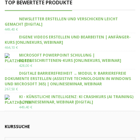
TOP BEWERTETE PRODUKTE
NEWSLETTER ERSTELLEN UND VERSCHICKEN LEICHT
GEMACHT [DIGITAL]
449,40
€
EIGENE VIDEOS ERSTELLEN UND BEARBEITEN | ANFÄNGER-
KURS [ONLINEKURS, WEBINAR]
464,10
€
MICROSOFT POWERPOINT SCHULUNG |
FORTGESCHRITTENEN-KURS [ONLINEKURS, WEBINAR]
428,00
€
DIGITALE BARRIEREFREIHEIT → MODUL 9: BARRIEREFREIE
DOKUMENTE ERSTELLEN (ASSISTIVE TECHNOLOGIEN IN WINDOWS
UND MICROSOFT 365) | ONLINESEMINAR, WEBINAR
267,50
€
KI - KÜNSTLICHE INTELLIGENZ: KI CRASHKURS (AI TRAINING)
| ONLINESEMINAR, WEBINAR [DIGITAL]
449,40
€
KURSSUCHE