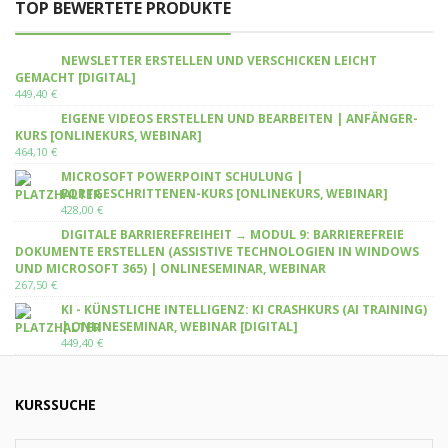
TOP BEWERTETE PRODUKTE
NEWSLETTER ERSTELLEN UND VERSCHICKEN LEICHT
GEMACHT [DIGITAL]
449,40
€
EIGENE VIDEOS ERSTELLEN UND BEARBEITEN | ANFÄNGER-
KURS [ONLINEKURS, WEBINAR]
464,10
€
MICROSOFT POWERPOINT SCHULUNG |
FORTGESCHRITTENEN-KURS [ONLINEKURS, WEBINAR]
428,00
€
DIGITALE BARRIEREFREIHEIT → MODUL 9: BARRIEREFREIE
DOKUMENTE ERSTELLEN (ASSISTIVE TECHNOLOGIEN IN WINDOWS
UND MICROSOFT 365) | ONLINESEMINAR, WEBINAR
267,50
€
KI - KÜNSTLICHE INTELLIGENZ: KI CRASHKURS (AI TRAINING)
| ONLINESEMINAR, WEBINAR [DIGITAL]
449,40
€
KURSSUCHE