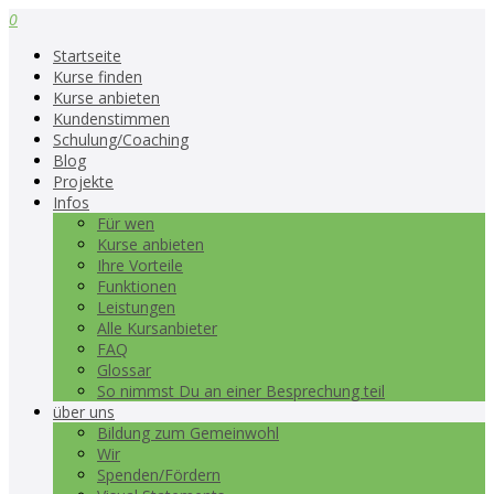
0
Startseite
Kurse finden
Kurse anbieten
Kundenstimmen
Schulung/Coaching
Blog
Projekte
Infos
Für wen
Kurse anbieten
Ihre Vorteile
Funktionen
Leistungen
Alle Kursanbieter
FAQ
Glossar
So nimmst Du an einer Besprechung teil
über uns
Bildung zum Gemeinwohl
Wir
Spenden/Fördern