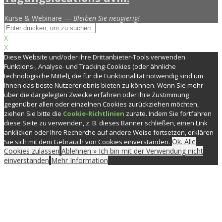
Kurse & Webinare —
Bleiben Sie neugierig!
X
X
Diese Website und/oder ihre Drittanbieter-Tools verwenden
Funktions-, Analyse- und Tracking-Cookies (oder ähnliche
technologische Mittel), die für die Funktionalität notwendig sind um
Ihnen das beste Nutzererlebnis bieten zu können. Wenn Sie mehr
über die dargelegten Zwecke erfahren oder Ihre Zustimmung
gegenüber allen oder einzelnen Cookies zurückziehen möchten,
ziehen Sie bitte die
Cookie-Richtlinien
zurate. Indem Sie fortfahren
diese Seite zu verwenden, z. B. dieses Banner schließen, einen Link
anklicken oder Ihre Recherche auf andere Weise fortsetzen, erklären
Ok. Alle
Sie sich mit dem Gebrauch von Cookies einverstanden.
Cookies zulassen
Ablehnen » Ich bin mit der Verwendung nicht
einverstanden
Mehr Information