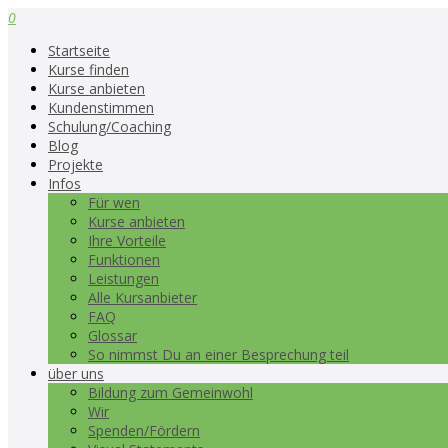
0
Startseite
Kurse finden
Kurse anbieten
Kundenstimmen
Schulung/Coaching
Blog
Projekte
Infos
Für wen
Kurse anbieten
Ihre Vorteile
Funktionen
Leistungen
Alle Kursanbieter
FAQ
Glossar
So nimmst Du an einer Besprechung teil
über uns
Bildung zum Gemeinwohl
Wir
Spenden/Fördern