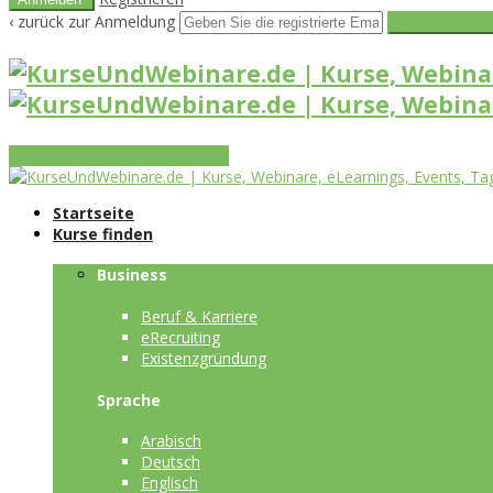
‹ zurück zur Anmeldung
Get reset pass
Vorteile
Funktionen
Leistungen
Startseite
Kurse finden
Business
Beruf & Karriere
eRecruiting
Existenzgründung
Sprache
Arabisch
Deutsch
Englisch