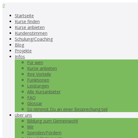
0
Startseite
Kurse finden
Kurse anbieten
Kundenstimmen
Schulung/Coaching
Blog
Projekte
Infos
Für wen
Kurse anbieten
Ihre Vorteile
Funktionen
Leistungen
Alle Kursanbieter
FAQ
Glossar
So nimmst Du an einer Besprechung teil
über uns
Bildung zum Gemeinwohl
Wir
Spenden/Fördern