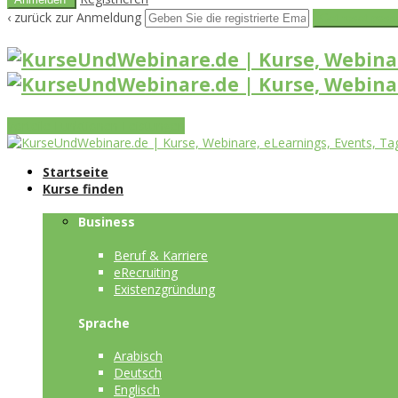
‹ zurück zur Anmeldung
Get reset pass
Vorteile
Funktionen
Leistungen
Startseite
Kurse finden
Business
Beruf & Karriere
eRecruiting
Existenzgründung
Sprache
Arabisch
Deutsch
Englisch