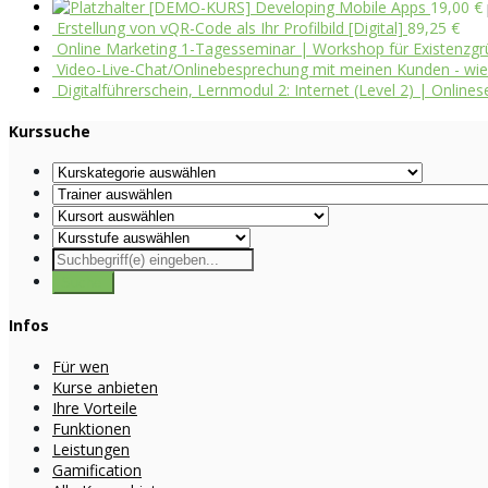
[DEMO-KURS] Developing Mobile Apps
19,00
€
Erstellung von vQR-Code als Ihr Profilbild [Digital]
89,25
€
Online Marketing 1-Tagesseminar | Workshop für Existenzgr
Video-Live-Chat/Onlinebesprechung mit meinen Kunden - wie g
Digitalführerschein, Lernmodul 2: Internet (Level 2) | Onlines
Kurssuche
Infos
Für wen
Kurse anbieten
Ihre Vorteile
Funktionen
Leistungen
Gamification