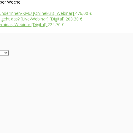
per Woche
ünderInnen/KMU [Onlinekurs, Webinar]
476,00
€
eht das? [Live-Webinar] [Digital]
203,30
€
eminar, Webinar [Digital]
224,70
€