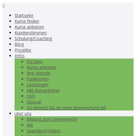
0
Startseite
Kurse finden
Kurse anbieten
Kundenstimmen
Schulung/Coaching
Blog
Projekte
Infos
Für wen
Kurse anbieten
Ihre Vorteile
Funktionen
Leistungen
Alle Kursanbieter
FAQ
Glossar
So nimmst Du an einer Besprechung teil
über uns
Bildung zum Gemeinwohl
Wir
Spenden/Fördern