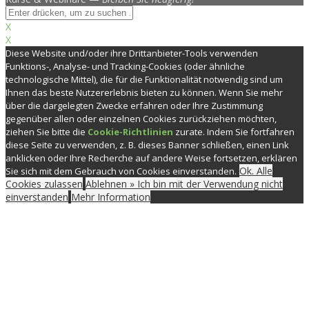
X
X
Diese Website und/oder ihre Drittanbieter-Tools verwenden
Funktions-, Analyse- und Tracking-Cookies (oder ähnliche
technologische Mittel), die für die Funktionalität notwendig sind um
Ihnen das beste Nutzererlebnis bieten zu können. Wenn Sie mehr
über die dargelegten Zwecke erfahren oder Ihre Zustimmung
gegenüber allen oder einzelnen Cookies zurückziehen möchten,
ziehen Sie bitte die
Cookie-Richtlinien
zurate. Indem Sie fortfahren
diese Seite zu verwenden, z. B. dieses Banner schließen, einen Link
anklicken oder Ihre Recherche auf andere Weise fortsetzen, erklären
Ok. Alle
Sie sich mit dem Gebrauch von Cookies einverstanden.
Cookies zulassen
Ablehnen » Ich bin mit der Verwendung nicht
einverstanden
Mehr Information