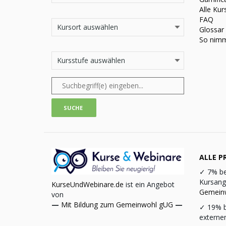
Alle Kur
FAQ
Glossar
So nimm
ALLE PR
✓
7% be
Kursang
KurseUndWebinare.de
ist ein Angebot
Gemein
von
—
Mit Bildung zum Gemeinwohl gUG
—
✓
19% b
externe