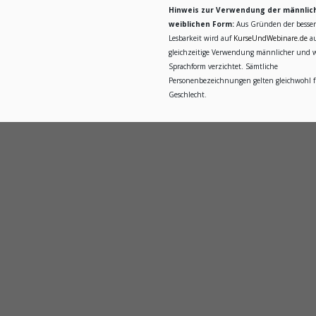
Hinweis zur Verwendung der männlic
weiblichen Form:
Aus Gründen der besse
Lesbarkeit wird auf
KurseUndWebinare.de
au
gleichzeitige Verwendung männlicher und w
Sprachform verzichtet. Sämtliche
Personenbezeichnungen gelten gleichwohl fü
Geschlecht.