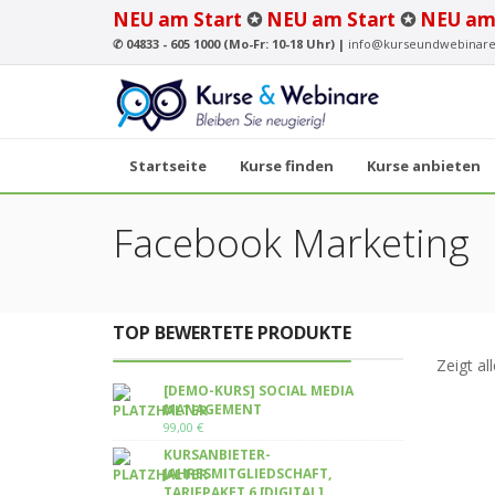
NEU am Start
✪
NEU am Start
✪
NEU am
✆
04833 - 605 1000 (Mo-Fr: 10-18 Uhr) |
info@kurseundwebinare
Startseite
Kurse finden
Kurse anbieten
Facebook Marketing
TOP BEWERTETE PRODUKTE
Zeigt al
[DEMO-KURS] SOCIAL MEDIA
MANAGEMENT
99,00
€
KURSANBIETER-
JAHRESMITGLIEDSCHAFT,
TARIFPAKET 6 [DIGITAL]