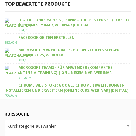
TOP BEWERTETE PRODUKTE
DIGITALFÜHRERSCHEIN, LERNMODUL 2: INTERNET (LEVEL 1)
| ONLINESEMINAR, WEBINAR [DIGITAL]
224,70
€
FACEBOOK-SEITEN ERSTELLEN
285,60
€
MICROSOFT POWERPOINT SCHULUNG FÜR EINSTEIGER
[ONLINEKURS, WEBINAR]
428,00
€
MICROSOFT TEAMS - FÜR ANWENDER (KOMPAKTES
INTENSIV-TRAINING) | ONLINESEMINAR, WEBINAR
941,60
€
CHROME WEB STORE: GOOGLE CHROME ERWEITERUNGEN
INSTALLIEREN UND ERWEITERN [ONLINEKURS, WEBINAR] [DIGITAL]
406,60
€
KURSSUCHE
Kurskategorie auswählen