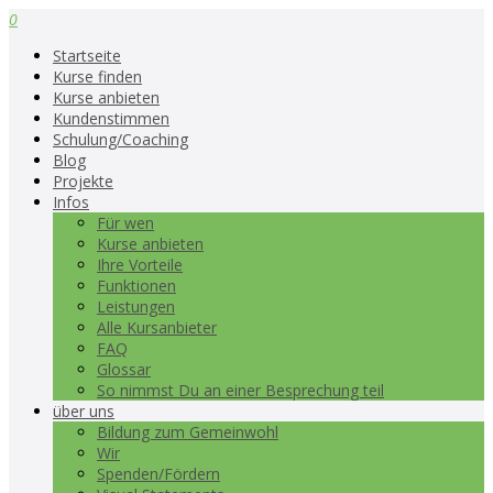
0
Startseite
Kurse finden
Kurse anbieten
Kundenstimmen
Schulung/Coaching
Blog
Projekte
Infos
Für wen
Kurse anbieten
Ihre Vorteile
Funktionen
Leistungen
Alle Kursanbieter
FAQ
Glossar
So nimmst Du an einer Besprechung teil
über uns
Bildung zum Gemeinwohl
Wir
Spenden/Fördern