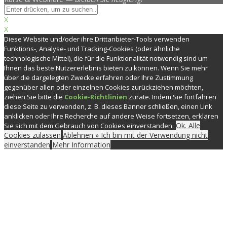
X
X
Diese Website und/oder ihre Drittanbieter-Tools verwenden
Funktions-, Analyse- und Tracking-Cookies (oder ähnliche
technologische Mittel), die für die Funktionalität notwendig sind um
Ihnen das beste Nutzererlebnis bieten zu können. Wenn Sie mehr
über die dargelegten Zwecke erfahren oder Ihre Zustimmung
gegenüber allen oder einzelnen Cookies zurückziehen möchten,
ziehen Sie bitte die
Cookie-Richtlinien
zurate. Indem Sie fortfahren
diese Seite zu verwenden, z. B. dieses Banner schließen, einen Link
anklicken oder Ihre Recherche auf andere Weise fortsetzen, erklären
Ok. Alle
Sie sich mit dem Gebrauch von Cookies einverstanden.
Cookies zulassen
Ablehnen » Ich bin mit der Verwendung nicht
einverstanden
Mehr Information