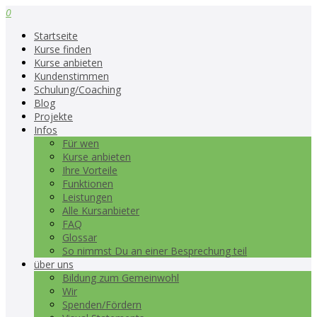
0
Startseite
Kurse finden
Kurse anbieten
Kundenstimmen
Schulung/Coaching
Blog
Projekte
Infos
Für wen
Kurse anbieten
Ihre Vorteile
Funktionen
Leistungen
Alle Kursanbieter
FAQ
Glossar
So nimmst Du an einer Besprechung teil
über uns
Bildung zum Gemeinwohl
Wir
Spenden/Fördern