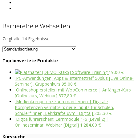
Barrierefreie Webseiten
Zeigt alle 14 Ergebnisse
Top bewertete Produkte
[DEMO-KURS] Software Training
19,00
€
PC-Anwendungen, Apps & Internettreff 50plus [Live Online-
Seminar], Gruppenkurs
95,00
€
Onlineshop erstellen mit WooCommerce | Anfänger-Kurs
[Onlinekurs, Webinar]
577,80
€
Medienkompetenz kann man lernen | Digitale
Kompetenzen vermitteln: neue Inputs für Schulen,
Schüler*innen, Lehrkräfte uvm. [Digital]
203,30
€
Digitalführerschein: Lernmodule 1-6 (Level 2) |
Onlineseminar, Webinar [Digital]
1.284,00
€
Kurssuche