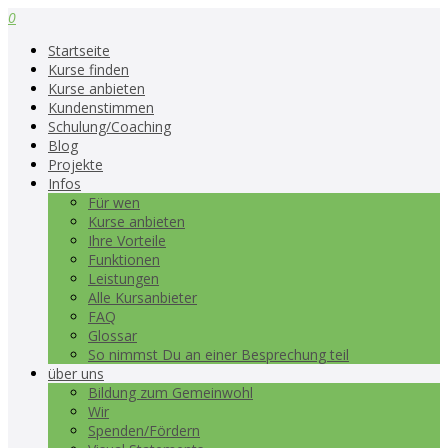
0
Startseite
Kurse finden
Kurse anbieten
Kundenstimmen
Schulung/Coaching
Blog
Projekte
Infos
Für wen
Kurse anbieten
Ihre Vorteile
Funktionen
Leistungen
Alle Kursanbieter
FAQ
Glossar
So nimmst Du an einer Besprechung teil
über uns
Bildung zum Gemeinwohl
Wir
Spenden/Fördern