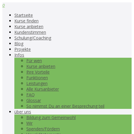
0
Startseite
Kurse finden
Kurse anbieten
Kundenstimmen
Schulung/Coaching
Blog
Projekte
Infos
Für wen
Kurse anbieten
Ihre Vorteile
Funktionen
Leistungen
Alle Kursanbieter
FAQ
Glossar
So nimmst Du an einer Besprechung teil
über uns
Bildung zum Gemeinwohl
Wir
Spenden/Fördern