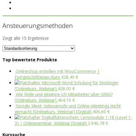
Ansteuerungsmethoden
Zeigt alle 15 Ergebnisse
Top bewertete Produkte
Onlineshop erstellen mit WooCommerce |
Fortgeschrittenen-Kurs
428,40
€
Microsoft Word Schulung für Einsteiger
[Onlinekurs, Webinar]
428,00
€
Wie finde und gewinne ich Mitarbeiter über XING?
[Onlinekurs, Webinar]
464,10
€
Google Meet: Videoanrufe und Online-Meetings leicht
gemacht [Onlinekurs, Webinar] [Digital]
406,60
€
Digitalführerschein: Lernmodule 1-18 (Level 1-
3) | Onlineseminar, Webinar [Digital]
2.946,78
€
Kurssuche