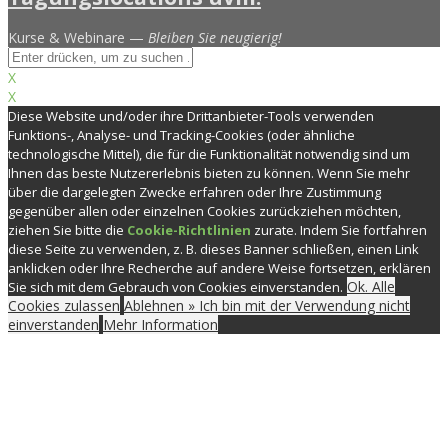
Kurse & Webinare —
Bleiben Sie neugierig!
X
X
Diese Website und/oder ihre Drittanbieter-Tools verwenden
Funktions-, Analyse- und Tracking-Cookies (oder ähnliche
technologische Mittel), die für die Funktionalität notwendig sind um
Ihnen das beste Nutzererlebnis bieten zu können. Wenn Sie mehr
über die dargelegten Zwecke erfahren oder Ihre Zustimmung
gegenüber allen oder einzelnen Cookies zurückziehen möchten,
ziehen Sie bitte die
Cookie-Richtlinien
zurate. Indem Sie fortfahren
diese Seite zu verwenden, z. B. dieses Banner schließen, einen Link
anklicken oder Ihre Recherche auf andere Weise fortsetzen, erklären
Ok. Alle
Sie sich mit dem Gebrauch von Cookies einverstanden.
Cookies zulassen
Ablehnen » Ich bin mit der Verwendung nicht
einverstanden
Mehr Information