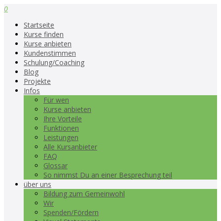
0
Startseite
Kurse finden
Kurse anbieten
Kundenstimmen
Schulung/Coaching
Blog
Projekte
Infos
Für wen
Kurse anbieten
Ihre Vorteile
Funktionen
Leistungen
Alle Kursanbieter
FAQ
Glossar
So nimmst Du an einer Besprechung teil
über uns
Bildung zum Gemeinwohl
Wir
Spenden/Fördern