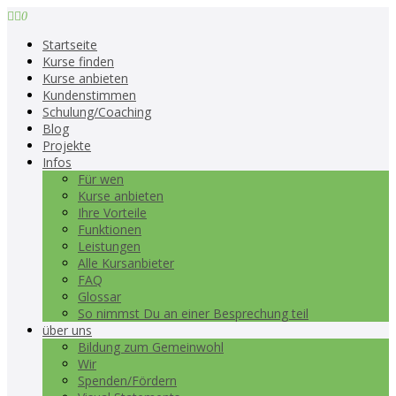
0
Startseite
Kurse finden
Kurse anbieten
Kundenstimmen
Schulung/Coaching
Blog
Projekte
Infos
Für wen
Kurse anbieten
Ihre Vorteile
Funktionen
Leistungen
Alle Kursanbieter
FAQ
Glossar
So nimmst Du an einer Besprechung teil
über uns
Bildung zum Gemeinwohl
Wir
Spenden/Fördern