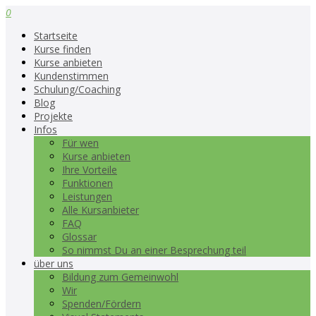
0
Startseite
Kurse finden
Kurse anbieten
Kundenstimmen
Schulung/Coaching
Blog
Projekte
Infos
Für wen
Kurse anbieten
Ihre Vorteile
Funktionen
Leistungen
Alle Kursanbieter
FAQ
Glossar
So nimmst Du an einer Besprechung teil
über uns
Bildung zum Gemeinwohl
Wir
Spenden/Fördern