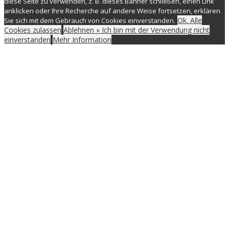
diese Seite zu verwenden, z. B. dieses Banner schließen, einen Link
anklicken oder Ihre Recherche auf andere Weise fortsetzen, erklären
Ok. Alle
Sie sich mit dem Gebrauch von Cookies einverstanden.
Cookies zulassen
Ablehnen » Ich bin mit der Verwendung nicht
einverstanden
Mehr Information