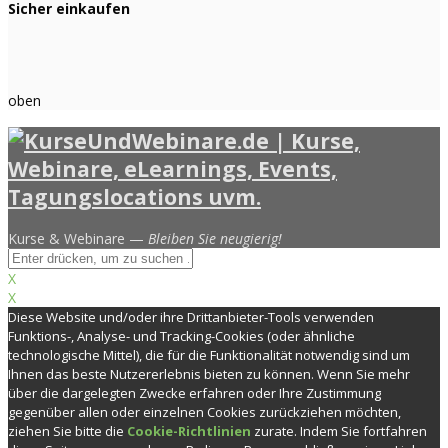
Sicher einkaufen
oben
Kurse & Webinare —
Bleiben Sie neugierig!
X
X
Diese Website und/oder ihre Drittanbieter-Tools verwenden
Funktions-, Analyse- und Tracking-Cookies (oder ähnliche
technologische Mittel), die für die Funktionalität notwendig sind um
Ihnen das beste Nutzererlebnis bieten zu können. Wenn Sie mehr
über die dargelegten Zwecke erfahren oder Ihre Zustimmung
gegenüber allen oder einzelnen Cookies zurückziehen möchten,
ziehen Sie bitte die
Cookie-Richtlinien
zurate. Indem Sie fortfahren