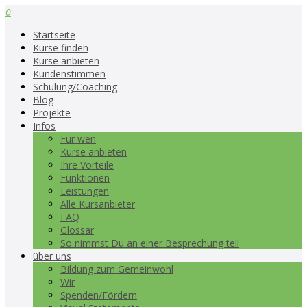
0
Startseite
Kurse finden
Kurse anbieten
Kundenstimmen
Schulung/Coaching
Blog
Projekte
Infos
Für wen
Kurse anbieten
Ihre Vorteile
Funktionen
Leistungen
Alle Kursanbieter
FAQ
Glossar
So nimmst Du an einer Besprechung teil
über uns
Bildung zum Gemeinwohl
Wir
Spenden/Fördern