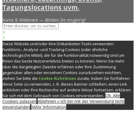
Kurse & Webinare —
Bleiben Sie neugierig!
X
X
Diese Website und/oder ihre Drittanbieter-Tools verwenden
Funktions-, Analyse- und Tracking-Cookies (oder ähnliche
technologische Mittel), die für die Funktionalität notwendig sind um
Ihnen das beste Nutzererlebnis bieten zu können. Wenn Sie mehr
über die dargelegten Zwecke erfahren oder Ihre Zustimmung
gegenüber allen oder einzelnen Cookies zurückziehen möchten,
ziehen Sie bitte die
Cookie-Richtlinien
zurate. Indem Sie fortfahren
diese Seite zu verwenden, z. B. dieses Banner schließen, einen Link
anklicken oder Ihre Recherche auf andere Weise fortsetzen, erklären
Ok. Alle
Sie sich mit dem Gebrauch von Cookies einverstanden.
Cookies zulassen
Ablehnen » Ich bin mit der Verwendung nicht
einverstanden
Mehr Information