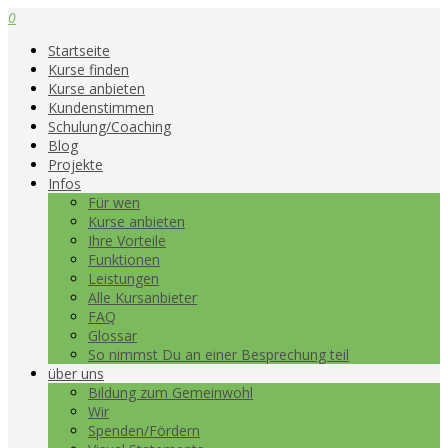
0
Startseite
Kurse finden
Kurse anbieten
Kundenstimmen
Schulung/Coaching
Blog
Projekte
Infos
Für wen
Kurse anbieten
Ihre Vorteile
Funktionen
Leistungen
Alle Kursanbieter
FAQ
Glossar
So nimmst Du an einer Besprechung teil
über uns
Bildung zum Gemeinwohl
Wir
Spenden/Fördern