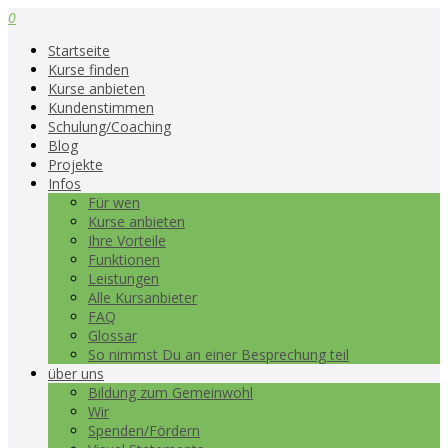
0
Startseite
Kurse finden
Kurse anbieten
Kundenstimmen
Schulung/Coaching
Blog
Projekte
Infos
Für wen
Kurse anbieten
Ihre Vorteile
Funktionen
Leistungen
Alle Kursanbieter
FAQ
Glossar
So nimmst Du an einer Besprechung teil
über uns
Bildung zum Gemeinwohl
Wir
Spenden/Fördern