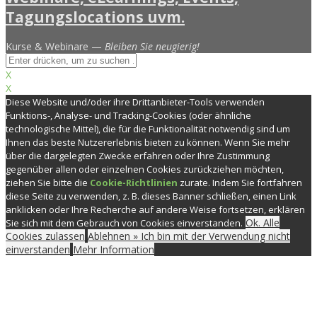
Kurse & Webinare —
Bleiben Sie neugierig!
X
X
Diese Website und/oder ihre Drittanbieter-Tools verwenden
Funktions-, Analyse- und Tracking-Cookies (oder ähnliche
technologische Mittel), die für die Funktionalität notwendig sind um
Ihnen das beste Nutzererlebnis bieten zu können. Wenn Sie mehr
über die dargelegten Zwecke erfahren oder Ihre Zustimmung
gegenüber allen oder einzelnen Cookies zurückziehen möchten,
ziehen Sie bitte die
Cookie-Richtlinien
zurate. Indem Sie fortfahren
diese Seite zu verwenden, z. B. dieses Banner schließen, einen Link
anklicken oder Ihre Recherche auf andere Weise fortsetzen, erklären
Ok. Alle
Sie sich mit dem Gebrauch von Cookies einverstanden.
Cookies zulassen
Ablehnen » Ich bin mit der Verwendung nicht
einverstanden
Mehr Information