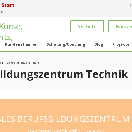
 Start
.de
Vorteile
Funkti
Kundenstimmen
Schulung/Coaching
Blog
Projekte
DUNGSZENTRUM-TECHNIK
bildungszentrum Technik
ALES BERUFSBILDUNGSZENTRUM 
Geschwister-Scholl-Straße 9, 24143 Kiel