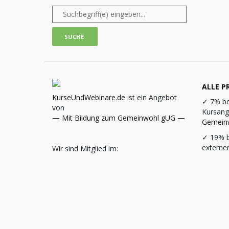
ALLE PR
KurseUndWebinare.de
ist ein Angebot
✓
7% be
von
Kursang
—
Mit Bildung zum Gemeinwohl gUG
—
Gemein
✓
19% b
externe
Wir sind Mitglied im: