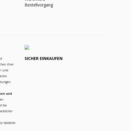
Bestellvorgang
SICHER EINKAUFEN
nd
chen ihrer
en und
ienen
istungen.
hen und
ren
f die
eiblicher
r beiderlei