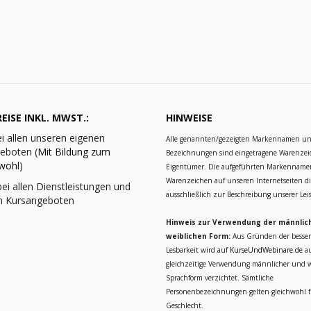
EISE INKL. MWST.:
HINWEISE
i allen unseren eigenen
Alle genannten/gezeigten Markennamen u
eboten (
Mit Bildung zum
Bezeichnungen sind eingetragene Warenzei
wohl
)
Eigentümer. Die aufgeführten Markennam
Warenzeichen auf unseren Internetseiten d
ei allen Dienstleistungen und
ausschließlich zur Beschreibung unserer Le
n Kursangeboten
Hinweis zur Verwendung der männlic
weiblichen Form:
Aus Gründen der besse
Lesbarkeit wird auf
KurseUndWebinare.de
au
gleichzeitige Verwendung männlicher und w
Sprachform verzichtet. Sämtliche
Personenbezeichnungen gelten gleichwohl fü
Geschlecht.