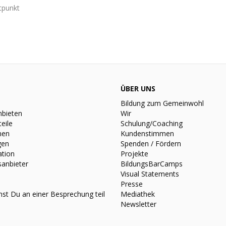
tpunkt
ÜBER UNS
Bildung zum Gemeinwohl
nbieten
Wir
teile
Schulung/Coaching
nen
Kundenstimmen
gen
Spenden / Fördern
ation
Projekte
sanbieter
BildungsBarCamps
Visual Statements
Presse
st Du an einer Besprechung teil
Mediathek
Newsletter