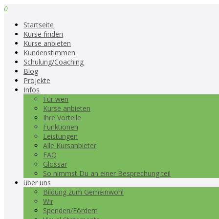
0
Startseite
Kurse finden
Kurse anbieten
Kundenstimmen
Schulung/Coaching
Blog
Projekte
Infos
Für wen
Kurse anbieten
Ihre Vorteile
Funktionen
Leistungen
Alle Kursanbieter
FAQ
Glossar
So nimmst Du an einer Besprechung teil
über uns
Bildung zum Gemeinwohl
Wir
Spenden/Fördern