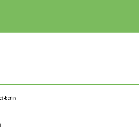
t-berlin
n