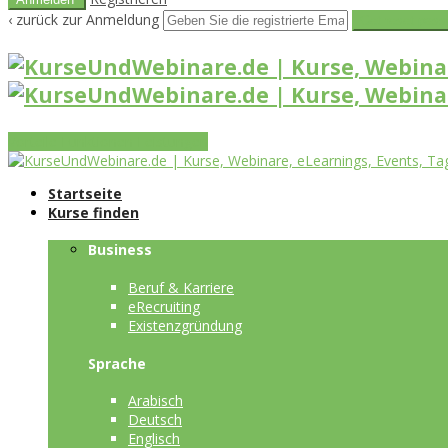
‹ zurück zur Anmeldung
Get reset pass
Vorteile
Funktionen
Leistungen
Startseite
Kurse finden
Business
Beruf & Karriere
eRecruiting
Existenzgründung
Sprache
Arabisch
Deutsch
Englisch