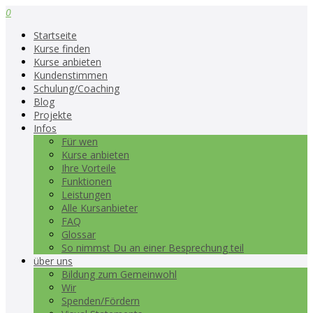
0
Startseite
Kurse finden
Kurse anbieten
Kundenstimmen
Schulung/Coaching
Blog
Projekte
Infos
Für wen
Kurse anbieten
Ihre Vorteile
Funktionen
Leistungen
Alle Kursanbieter
FAQ
Glossar
So nimmst Du an einer Besprechung teil
über uns
Bildung zum Gemeinwohl
Wir
Spenden/Fördern